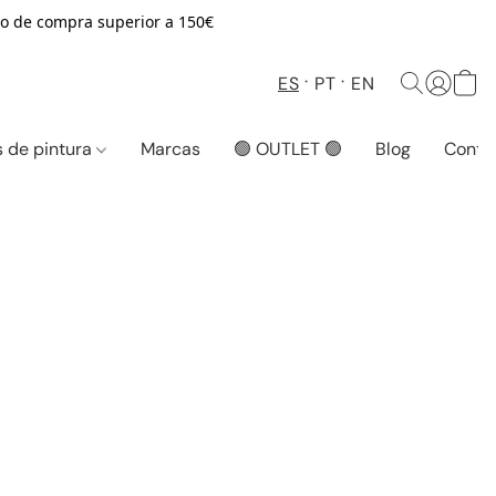
o de compra superior a 150€
ES
PT
EN
 de pintura
Marcas
🟢 OUTLET 🟢
Blog
Conta