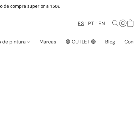
o de compra superior a 150€
ES
PT
EN
 de pintura
Marcas
🟢 OUTLET 🟢
Blog
Conta