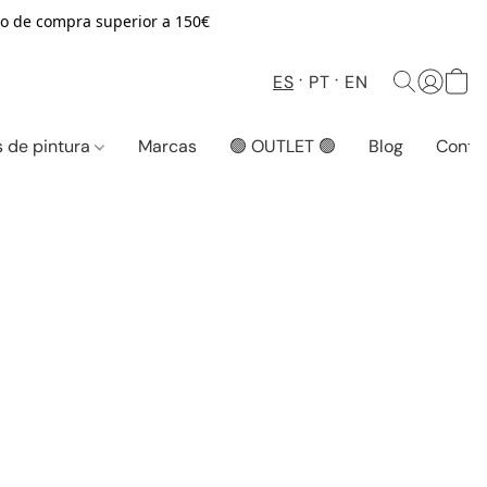
o de compra superior a 150€
ES
PT
EN
 de pintura
Marcas
🟢 OUTLET 🟢
Blog
Conta