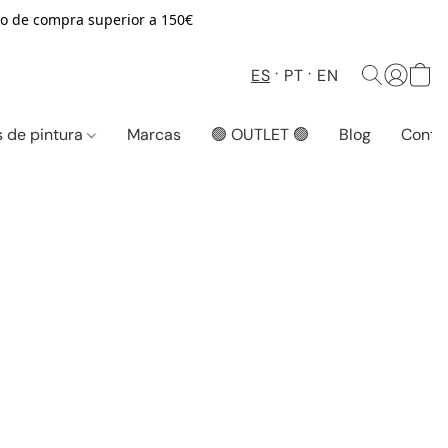
o de compra superior a 150€
ES
PT
EN
 de pintura
Marcas
🟢 OUTLET 🟢
Blog
Conta