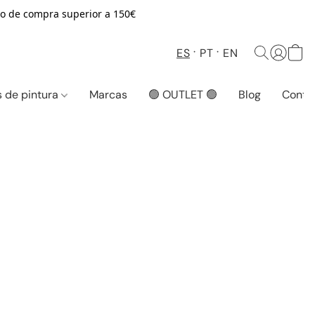
o de compra superior a 150€
ES
PT
EN
 de pintura
Marcas
🟢 OUTLET 🟢
Blog
Conta