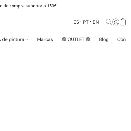
o de compra superior a 150€
ES
PT
EN
 de pintura
Marcas
🟢 OUTLET 🟢
Blog
Conta