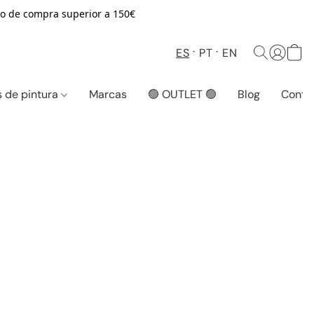
o de compra superior a 150€
ES
PT
EN
 de pintura
Marcas
🟢 OUTLET 🟢
Blog
Conta