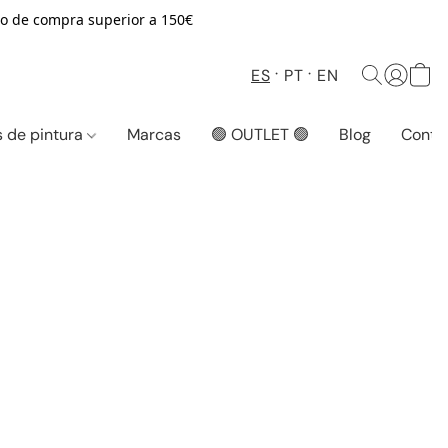
o de compra superior a 150€
ES
PT
EN
 de pintura
Marcas
🟢 OUTLET 🟢
Blog
Conta