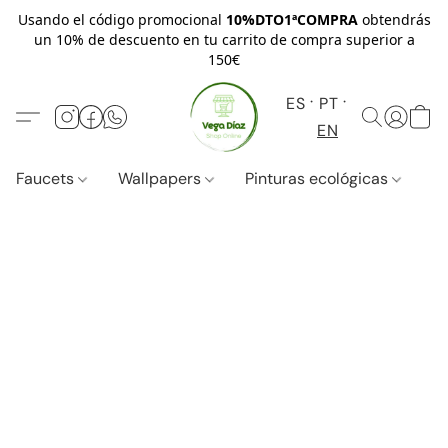
Usando el código promocional
10%DTO1ªCOMPRA
obtendrás
un 10% de descuento en tu carrito de compra superior a
150€
ES
PT
EN
Faucets
Wallpapers
Pinturas ecológicas
W