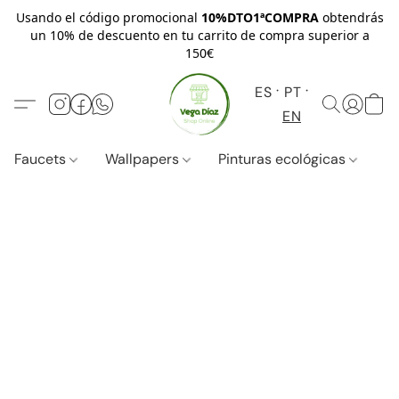
Usando el código promocional
10%DTO1ªCOMPRA
obtendrás
un 10% de descuento en tu carrito de compra superior a
150€
ES
PT
EN
Faucets
Wallpapers
Pinturas ecológicas
W