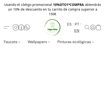
Usando el código promocional
10%DTO1ªCOMPRA
obtendrás
un 10% de descuento en tu carrito de compra superior a
150€
ES
PT
EN
Faucets
Wallpapers
Pinturas ecológicas
W