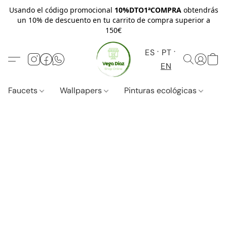
Usando el código promocional
10%DTO1ªCOMPRA
obtendrás
un 10% de descuento en tu carrito de compra superior a
150€
ES
PT
EN
Faucets
Wallpapers
Pinturas ecológicas
W