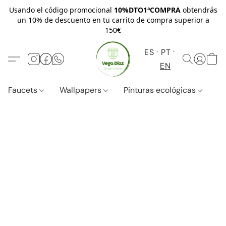
Usando el código promocional
10%DTO1ªCOMPRA
obtendrás
un 10% de descuento en tu carrito de compra superior a
150€
ES
PT
EN
Faucets
Wallpapers
Pinturas ecológicas
W